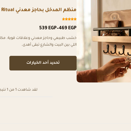
منظم المدخل بحاجز معدني Entry Ritual
539
EGP
–
469
EGP
خشب طبيعي وحاجز معدني وعلاقات قوية. مكان وا
اللي بين البيت والشارع تبقى أهدى.
تحديد أحد الخيارات
لقد شاهدت
1
من
1
نتيج